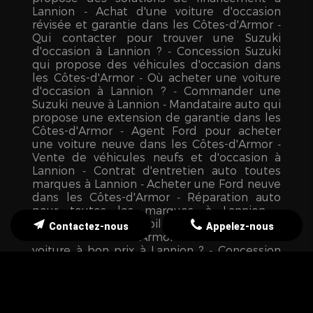
Lannion
Achat d'une voiture d'occasion
révisée et garantie dans les Côtes-d'Armor
Qui contacter pour trouver une Suzuki
d'occasion à Lannion ?
Concession Suzuki
qui propose des véhicules d'occasion dans
les Côtes-d'Armor
Où acheter une voiture
d'occasion à Lannion ?
Commander une
Suzuki neuve à Lannion
Mandataire auto qui
propose une extension de garantie dans les
Côtes-d'Armor
Agent Ford pour acheter
une voiture neuve dans les Côtes-d'Armor
Vente de véhicules neufs et d'occasion à
Lannion
Contrat d'entretien auto toutes
marques à Lannion
Acheter une Ford neuve
dans les Côtes-d'Armor
Réparation auto
pour toutes les marques à Lannion
Concession automobile agréée Motocraft
Contactez-nous
Appelez-nous
dans les Côtes-d'Armor
Où vendre sa
voiture à bon prix à Lannion ?
Concession
Ford pour une voiture de seconde main à
Lannion
Mandataire automobile
multimarques dans les Côtes-d'Armor
Agent Suzuki pour changer de véhicule dans