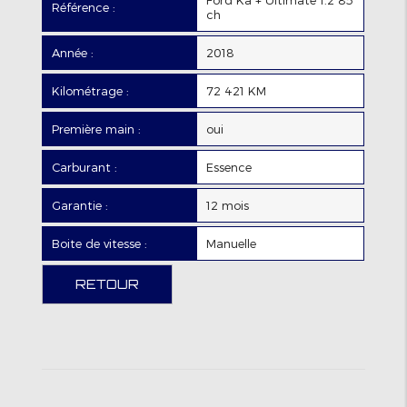
Référence :
ch
Année :
2018
Kilométrage :
72 421 KM
Première main :
oui
Carburant :
Essence
Garantie :
12 mois
Boite de vitesse :
Manuelle
RETOUR